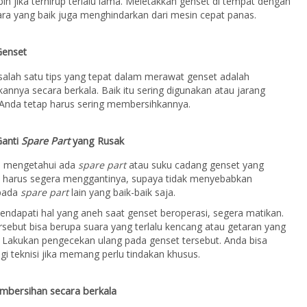
bih jika terhirup terlalu lama. Meletakkan genset di tempat dengan
dara yang baik juga menghindarkan dari mesin cepat panas.
Genset
salah satu tips yang tepat dalam merawat genset adalah
nnya secara berkala. Baik itu sering digunakan atau jarang
 Anda tetap harus sering membersihkannya.
Ganti
Spare Part
yang Rusak
a mengetahui ada
spare part
atau suku cadang genset yang
a harus segera menggantinya, supaya tidak menyebabkan
pada
spare part
lain yang baik-baik saja.
endapati hal yang aneh saat genset beroperasi, segera matikan.
rsebut bisa berupa suara yang terlalu kencang atau getaran yang
t. Lakukan pengecekan ulang pada genset tersebut. Anda bisa
 teknisi jika memang perlu tindakan khusus.
mbersihan secara berkala