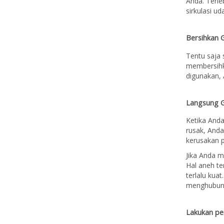
Anda. Terle
sirkulasi u
Bersihkan 
Tentu saja 
membersihka
digunakan,
Langsung 
Ketika And
rusak, And
kerusakan 
Jika Anda m
Hal aneh te
terlalu kua
menghubungi
Lakukan pe