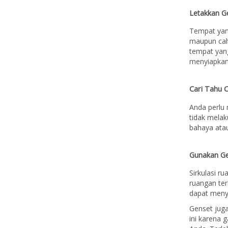
Letakkan G
Tempat yang
maupun caha
tempat yang
menyiapkan 
Cari Tahu 
Anda perlu 
tidak mela
bahaya ata
Gunakan Ge
Sirkulasi r
ruangan te
dapat meny
Genset juga
ini karena 