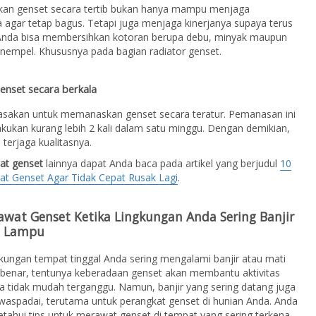
an genset secara tertib bukan hanya mampu menjaga
 agar tetap bagus. Tetapi juga menjaga kinerjanya supaya terus
Anda bisa membersihkan kotoran berupa debu, minyak maupun
nempel. Khususnya pada bagian radiator genset.
enset secara berkala
iasakan untuk memanaskan genset secara teratur. Pemanasan ini
akukan kurang lebih 2 kali dalam satu minggu. Dengan demikian,
 terjaga kualitasnya.
at genset
lainnya dapat Anda baca pada artikel yang berjudul
10
at Genset Agar Tidak Cepat Rusak Lagi
.
awat Genset Ketika Lingkungan Anda Sering Banjir
i Lampu
kungan tempat tinggal Anda sering mengalami banjir atau mati
 benar, tentunya keberadaan genset akan membantu aktivitas
 tidak mudah terganggu. Namun, banjir yang sering datang juga
waspadai, terutama untuk perangkat genset di hunian Anda. Anda
tahui tips untuk merawat genset di tempat yang sering terkena