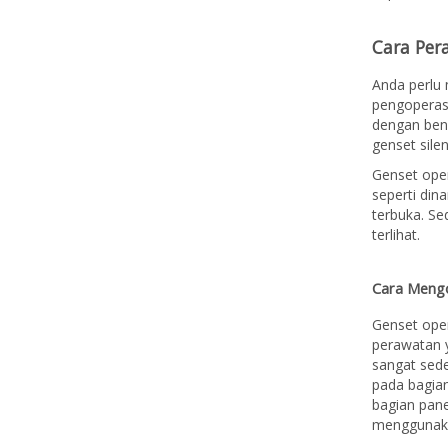
Cara Per
Anda perlu 
pengoperas
dengan bena
genset sile
Genset open
seperti din
terbuka. Se
terlihat.
Cara Meng
Genset ope
perawatan 
sangat sede
pada bagia
bagian pan
menggunaka