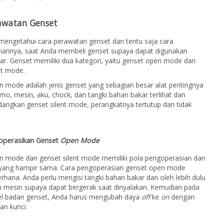
awatan Genset
mengetahui cara perawatan genset dan tentu saja cara
iannya, saat Anda membeli genset supaya dapat digunakan
r. Genset memiliki dua kategori, yaitu genset open mode dan
nt mode.
 mode adalah jenis genset yang sebagian besar alat pentingnya
amo, mesin, aku, chock, dan tangki bahan bakar terlihat dan
dangkan genset silent mode, perangkatnya tertutup dan tidak
operasikan Genset
Open Mode
n mode dan genset silent mode memiliki pola pengoperasian dan
yang hampir sama. Cara pengoperasian genset open mode
rhana. Anda perlu mengisi tangki bahan bakar dan oleh lebih dulu
n mesin supaya dapat bergerak saat dinyalakan. Kemudian pada
el badan genset, Anda harus mengubah daya
off
ke
on
dengan
n kunci.