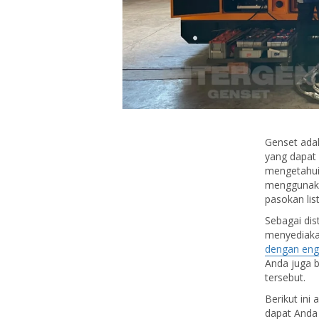
Genset adal
yang dapat 
mengetahu
menggunaka
pasokan lis
Sebagai dis
menyediaka
dengan en
Anda juga 
tersebut.
Berikut ini
dapat Anda 