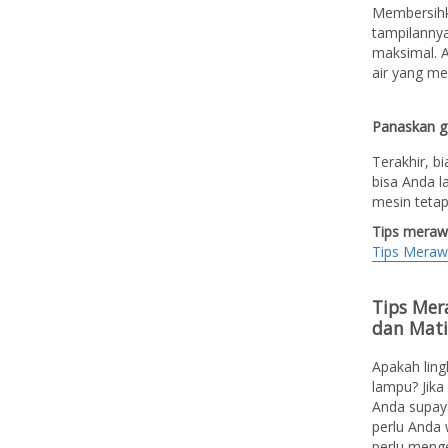
Membersihk
tampilannya
maksimal. 
air yang me
Panaskan g
Terakhir, b
bisa Anda l
mesin tetap
Tips meraw
Tips Meraw
Tips Mer
dan Mat
Apakah ling
lampu? Jika
Anda supaya
perlu Anda 
perlu menge