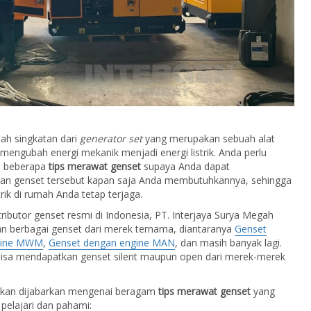
ah singkatan dari
generator set
yang merupakan sebuah alat
mengubah energi mekanik menjadi energi listrik. Anda perlu
i beberapa
tips merawat genset
supaya Anda dapat
n genset tersebut kapan saja Anda membutuhkannya, sehingga
trik di rumah Anda tetap terjaga.
tributor genset resmi di Indonesia, PT. Interjaya Surya Megah
n berbagai genset dari merek ternama, diantaranya
Genset
gine MWM
,
Genset dengan engine MAN
, dan masih banyak lagi.
bisa mendapatkan genset silent maupun open dari merek-merek
 akan dijabarkan mengenai beragam
tips merawat genset
yang
pelajari dan pahami: