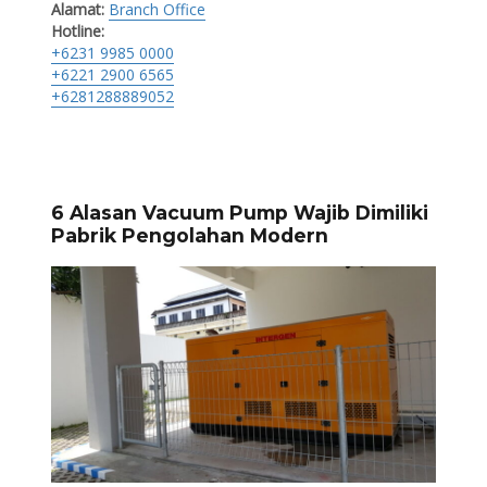
Alamat:
Branch Office
Hotline:
+6231 9985 0000
+6221 2900 6565
+6281288889052
6 Alasan Vacuum Pump Wajib Dimiliki
Pabrik Pengolahan Modern