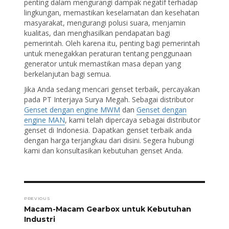
penting dalam mengurangi dampak negatif terhadap
lingkungan, memastikan keselamatan dan kesehatan
masyarakat, mengurangi polusi suara, menjamin
kualitas, dan menghasilkan pendapatan bagi
pemerintah. Oleh karena itu, penting bagi pemerintah
untuk menegakkan peraturan tentang penggunaan
generator untuk memastikan masa depan yang
berkelanjutan bagi semua.
Jika Anda sedang mencari genset terbaik, percayakan
pada PT Interjaya Surya Megah. Sebagai distributor
Genset dengan engine MWM
dan
Genset dengan
engine MAN
, kami telah dipercaya sebagai distributor
genset di Indonesia. Dapatkan genset terbaik anda
dengan harga terjangkau dari disini. Segera hubungi
kami dan konsultasikan kebutuhan genset Anda.
Post
navigation
PREVIOUS
Previous
Macam-Macam Gearbox untuk Kebutuhan
post:
Industri