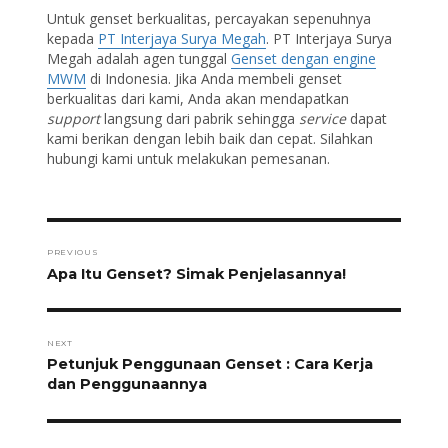
Untuk genset berkualitas, percayakan sepenuhnya
kepada
PT Interjaya Surya Megah
. PT Interjaya Surya
Megah adalah agen tunggal
Genset dengan engine
MWM
di Indonesia. Jika Anda membeli genset
berkualitas dari kami, Anda akan mendapatkan
support
langsung dari pabrik sehingga
service
dapat
kami berikan dengan lebih baik dan cepat. Silahkan
hubungi kami untuk melakukan pemesanan.
Post
navigation
PREVIOUS
Previous
Apa Itu Genset? Simak Penjelasannya!
post:
NEXT
Next
Petunjuk Penggunaan Genset : Cara Kerja
post:
dan Penggunaannya