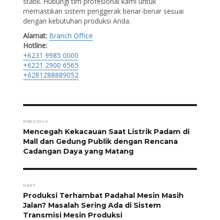
stabil. Hubungi tim profesional kami untuk
memastikan sistem penggerak benar-benar sesuai
dengan kebutuhan produksi Anda.
Alamat:
Branch Office
Hotline:
+6231 9985 0000
+6221 2900 6565
+6281288889052
Post
navigation
PREVIOUS
Previous
Mencegah Kekacauan Saat Listrik Padam di
post:
Mall dan Gedung Publik dengan Rencana
Cadangan Daya yang Matang
NEXT
Next
Produksi Terhambat Padahal Mesin Masih
post:
Jalan? Masalah Sering Ada di Sistem
Transmisi Mesin Produksi