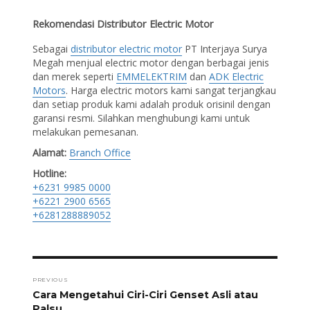
Rekomendasi Distributor Electric Motor
Sebagai
distributor electric motor
PT Interjaya Surya
Megah menjual electric motor dengan berbagai jenis
dan merek seperti
EMMELEKTRIM
dan
ADK Electric
Motors
. Harga electric motors kami sangat terjangkau
dan setiap produk kami adalah produk orisinil dengan
garansi resmi. Silahkan menghubungi kami untuk
melakukan pemesanan.
Alamat:
Branch Office
Hotline:
+6231 9985 0000
+6221 2900 6565
+6281288889052
Post
navigation
PREVIOUS
Previous
Cara Mengetahui Ciri-Ciri Genset Asli atau
post:
Palsu