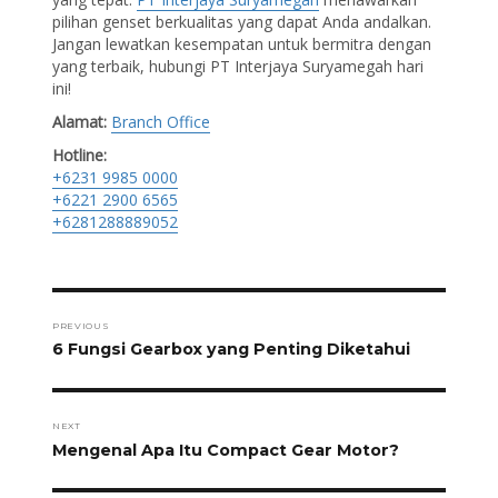
pilihan genset berkualitas yang dapat Anda andalkan.
Jangan lewatkan kesempatan untuk bermitra dengan
yang terbaik, hubungi PT Interjaya Suryamegah hari
ini!
Alamat:
Branch Office
Hotline:
+6231 9985 0000
+6221 2900 6565
+6281288889052
Post
navigation
PREVIOUS
Previous
6 Fungsi Gearbox yang Penting Diketahui
post:
NEXT
Next
Mengenal Apa Itu Compact Gear Motor?
post: