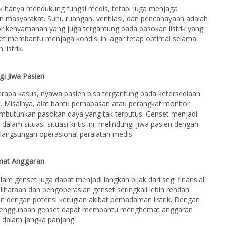
k hanya mendukung fungsi medis, tetapi juga menjaga
 masyarakat. Suhu ruangan, ventilasi, dan pencahayaan adalah
or kenyamanan yang juga tergantung pada pasokan listrik yang
set membantu menjaga kondisi ini agar tetap optimal selama
istrik.
gi Jiwa Pasien
rapa kasus, nyawa pasien bisa tergantung pada ketersediaan
rik. Misalnya, alat bantu pernapasan atau perangkat monitor
mbutuhkan pasokan daya yang tak terputus. Genset menjadi
dalam situasi-situasi kritis ini, melindungi jiwa pasien dengan
langsungan operasional peralatan medis.
mat Anggaran
alam genset juga dapat menjadi langkah bijak dari segi finansial.
iharaan dan pengoperasian genset seringkali lebih rendah
n dengan potensi kerugian akibat pemadaman listrik. Dengan
penggunaan genset dapat membantu menghemat anggaran
 dalam jangka panjang.