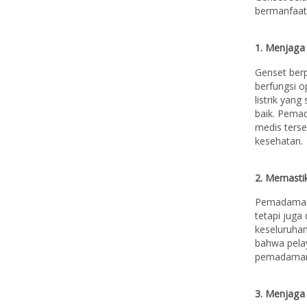
bermanfaat 
1. Menjaga
Genset berp
berfungsi o
listrik yan
baik. Pemad
medis ters
kesehatan.
2. Memasti
Pemadaman l
tetapi jug
keseluruha
bahwa pela
pemadaman l
3. Menjaga