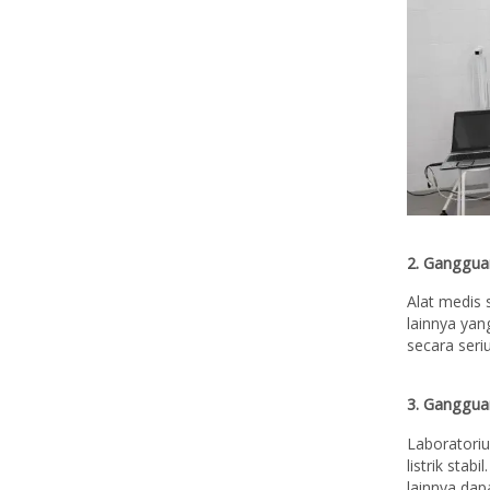
2. Ganggua
Alat medis 
lainnya yan
secara seriu
3. Ganggua
Laboratori
listrik stab
lainnya dap