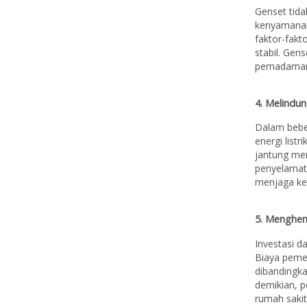
Genset tida
kenyamanan
faktor-fakt
stabil. Gen
pemadaman l
4. Melindun
Dalam bebe
energi list
jantung me
penyelamat 
menjaga ke
5. Menghe
Investasi d
Biaya pemel
dibandingka
demikian, 
rumah sakit