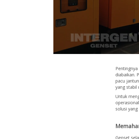
Pentingnya 
diabaikan. 
pacu jantu
yang stabil
Untuk menga
operasional
solusi yang
Memahami
Genset sela