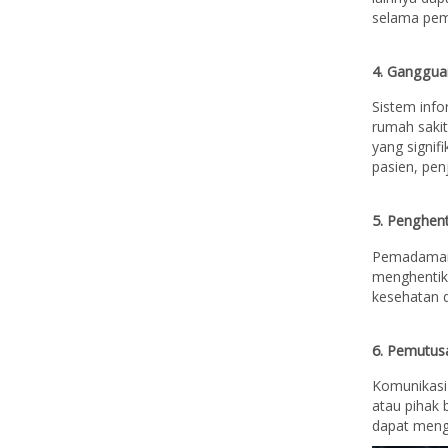
selama pem
4. Ganggua
Sistem info
rumah saki
yang signi
pasien, pen
5. Penghen
Pemadaman 
menghentik
kesehatan 
6. Pemutus
Komunikasi 
atau pihak 
dapat mengh