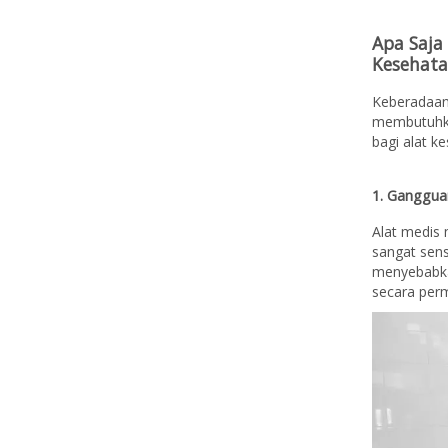
Apa Saja
Kesehata
Keberadaan
membutuhka
bagi alat ke
1. Gangguan
Alat medis 
sangat sens
menyebabka
secara per