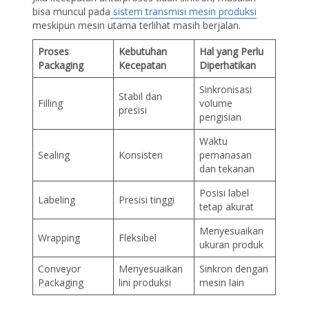
bisa muncul pada
sistem transmisi mesin produksi
meskipun mesin utama terlihat masih berjalan.
Proses
Kebutuhan
Hal yang Perlu
Packaging
Kecepatan
Diperhatikan
Sinkronisasi
Stabil dan
Filling
volume
presisi
pengisian
Waktu
Sealing
Konsisten
pemanasan
dan tekanan
Posisi label
Labeling
Presisi tinggi
tetap akurat
Menyesuaikan
Wrapping
Fleksibel
ukuran produk
Conveyor
Menyesuaikan
Sinkron dengan
Packaging
lini produksi
mesin lain