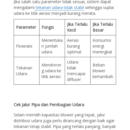
Jika salah satu parameter tidak sesuai, sistem dapat
mengalami
tekanan udara tidak stabil
sehingga suplai
udara ke titik aerasi menjadi kurang merata.
Jika Terlalu
Jika Terlalu
Parameter
Fungsi
Kecil
Besar
Menentuka
Aerasi
Konsumsi
Flowrate
n jumlah
kurang
energi
udara
optimal
meningkat
Udara
Mendoron
Beban
Tekanan
tidak
g udara ke
blower
Udara
mencapai
titik aerasi
bertambah
diffuser
Cek Jalur Pipa dan Pembagian Udara
Selain memilih kapasitas blower yang tepat, jalur
distribusi udara juga perlu dirancang dengan baik agar
tekanan tetap stabil. Pipa yang terlalu panjang, banyak