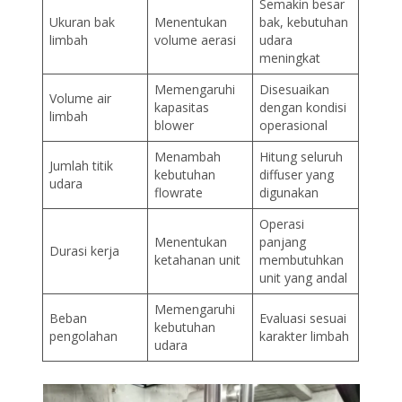
Semakin besar
Ukuran bak
Menentukan
bak, kebutuhan
limbah
volume aerasi
udara
meningkat
Memengaruhi
Disesuaikan
Volume air
kapasitas
dengan kondisi
limbah
blower
operasional
Menambah
Hitung seluruh
Jumlah titik
kebutuhan
diffuser yang
udara
flowrate
digunakan
Operasi
Menentukan
panjang
Durasi kerja
ketahanan unit
membutuhkan
unit yang andal
Memengaruhi
Beban
Evaluasi sesuai
kebutuhan
pengolahan
karakter limbah
udara