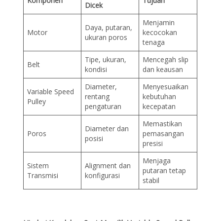
Komponen
Tujuan
Dicek
Menjamin
Daya, putaran,
Motor
kecocokan
ukuran poros
tenaga
Tipe, ukuran,
Mencegah slip
Belt
kondisi
dan keausan
Diameter,
Menyesuaikan
Variable Speed
rentang
kebutuhan
Pulley
pengaturan
kecepatan
Memastikan
Diameter dan
Poros
pemasangan
posisi
presisi
Menjaga
Sistem
Alignment dan
putaran tetap
Transmisi
konfigurasi
stabil