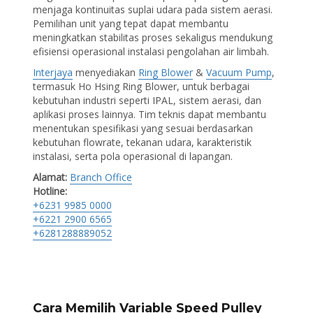
menjaga kontinuitas suplai udara pada sistem aerasi.
Pemilihan unit yang tepat dapat membantu
meningkatkan stabilitas proses sekaligus mendukung
efisiensi operasional instalasi pengolahan air limbah.
Interjaya
menyediakan
Ring Blower
&
Vacuum Pump
,
termasuk Ho Hsing Ring Blower, untuk berbagai
kebutuhan industri seperti IPAL, sistem aerasi, dan
aplikasi proses lainnya. Tim teknis dapat membantu
menentukan spesifikasi yang sesuai berdasarkan
kebutuhan flowrate, tekanan udara, karakteristik
instalasi, serta pola operasional di lapangan.
Alamat:
Branch Office
Hotline:
+6231 9985 0000
+6221 2900 6565
+6281288889052
Cara Memilih Variable Speed Pulley