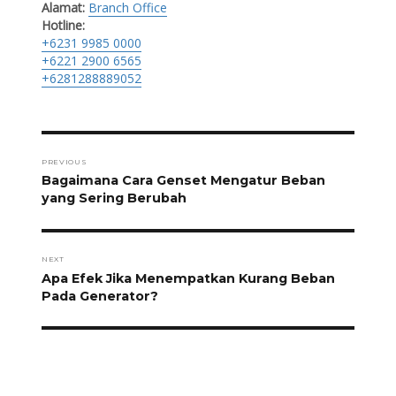
Alamat:
Branch Office
Hotline:
+6231 9985 0000
+6221 2900 6565
+6281288889052
Post
navigation
PREVIOUS
Previous
Bagaimana Cara Genset Mengatur Beban
post:
yang Sering Berubah
NEXT
Next
Apa Efek Jika Menempatkan Kurang Beban
post:
Pada Generator?