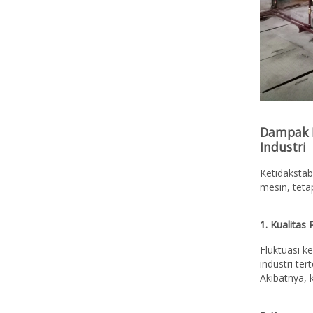
Dampak K
Industri
Ketidaksta
mesin, teta
1. Kualitas
Fluktuasi k
industri te
Akibatnya, k