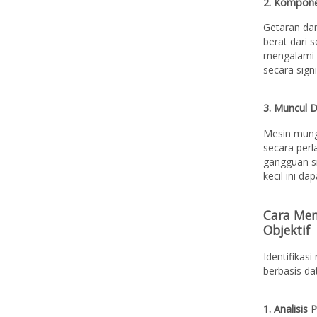
2. Kompone
Getaran da
berat dari 
mengalami 
secara signi
3. Muncul D
Mesin mungk
secara perl
gangguan si
kecil ini d
Cara Men
Objektif
Identifikas
berbasis da
1. Analisi