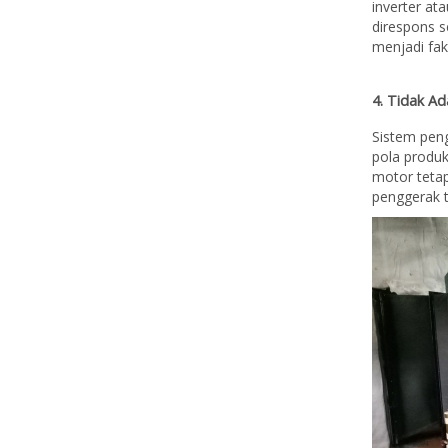
inverter at
direspons s
menjadi fak
4. Tidak A
Sistem peng
pola produk
motor teta
penggerak t