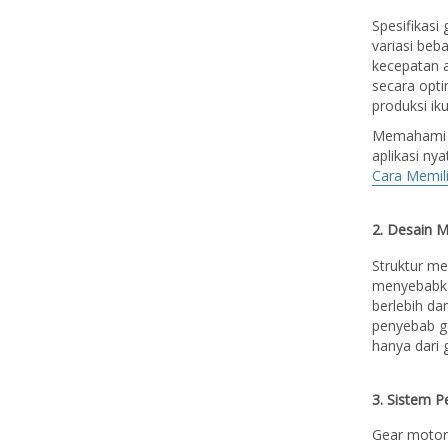
Spesifikasi
variasi beb
kecepatan 
secara opti
produksi ik
Memahami c
aplikasi ny
Cara Memili
2. Desain 
Struktur me
menyebabkan
berlebih d
penyebab ge
hanya dari g
3. Sistem 
Gear motor 