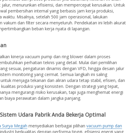
jalur, menurunkan efisiensi, dan mempercepat kerusakan. Untuk
adwal pembersihan internal yang berbasis jam kerja produksi,
 waktu. Misalnya, setelah 500 jam operasional, lakukan
 vakum dan filter secara menyeluruh. Pendekatan ini lebih akurat
pertimbangkan beban kerja nyata di lapangan.
lan
lkan kinerja vacuum pump dan ring blower dalam proses
mbutuhkan perhatian teknis yang detail. Mulai dari pemilihan
 yang sesuai, pengaturan dinamis dengan VFD, hingga desain jalur
istem monitoring yang cermat. Semua langkah ini saling
untuk menjaga tekanan dan aliran udara tetap stabil, efisien, dan
ualitas produksi yang konsisten. Dengan strategi yang tepat,
hanya mengurangi risiko kerusakan, tapi juga menghemat energi
n biaya perawatan dalam jangka panjang.
 Sistem Udara Pabrik Anda Bekerja Optimal
ya Surya Megah
menyediakan berbagai pilihan
vacuum pump dan
industri berkualitas dengan performa tinggi, efisiensi energi yang