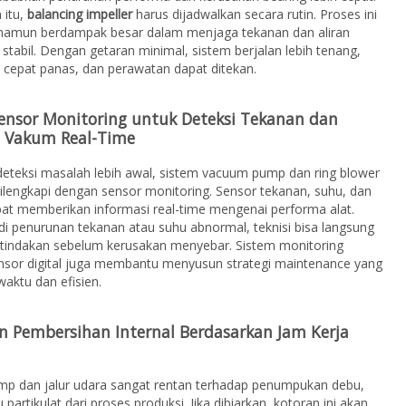
 itu,
balancing impeller
harus dijadwalkan secara rutin. Proses ini
namun berdampak besar dalam menjaga tekanan dan aliran
 stabil. Dengan getaran minimal, sistem berjalan lebih tenang,
 cepat panas, dan perawatan dapat ditekan.
ensor Monitoring untuk Deteksi Tekanan dan
 Vakum Real-Time
eteksi masalah lebih awal, sistem vacuum pump dan ring blower
ilengkapi dengan sensor monitoring. Sensor tekanan, suhu, dan
at memberikan informasi real-time mengenai performa alat.
adi penurunan tekanan atau suhu abnormal, teknisi bisa langsung
tindakan sebelum kerusakan menyebar. Sistem monitoring
ensor digital juga membantu menyusun strategi maintenance yang
waktu dan efisien.
n Pembersihan Internal Berdasarkan Jam Kerja
p dan jalur udara sangat rentan terhadap penumpukan debu,
 partikulat dari proses produksi. Jika dibiarkan, kotoran ini akan