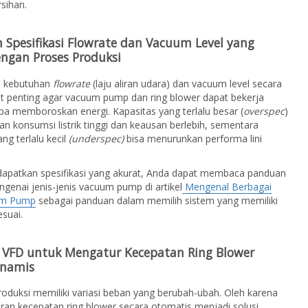
sihan.
 Spesifikasi Flowrate dan Vacuum Level yang
engan Proses Produksi
i kebutuhan
flowrate
(laju aliran udara) dan vacuum level secara
t penting agar vacuum pump dan ring blower dapat bekerja
pa memboroskan energi. Kapasitas yang terlalu besar (
overspec
)
 konsumsi listrik tinggi dan keausan berlebih, sementara
ng terlalu kecil
(underspec)
bisa menurunkan performa lini
apatkan spesifikasi yang akurat, Anda dapat membaca panduan
genai jenis-jenis vacuum pump di artikel
Mengenal Berbagai
um Pump
sebagai panduan dalam memilih sistem yang memiliki
esuai.
VFD untuk Mengatur Kecepatan Ring Blower
inamis
 produksi memiliki variasi beban yang berubah-ubah. Oleh karena
uran kecepatan ring blower secara otomatis menjadi solusi