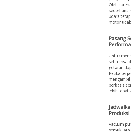
Oleh karena
sederhana 
udara tetap
motor tidak
Pasang S
Performa
Untuk mend
sebaiknya d
getaran dap
Ketika terj
mengambil 
berbasis s
lebih tepat 
Jadwalka
Produksi
Vacuum pum
serbuk, atau