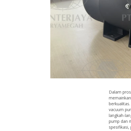
Dalam prose
memainkan 
berkualitas
vacuum pump
langkah-lan
pump dan ri
spesifikasi