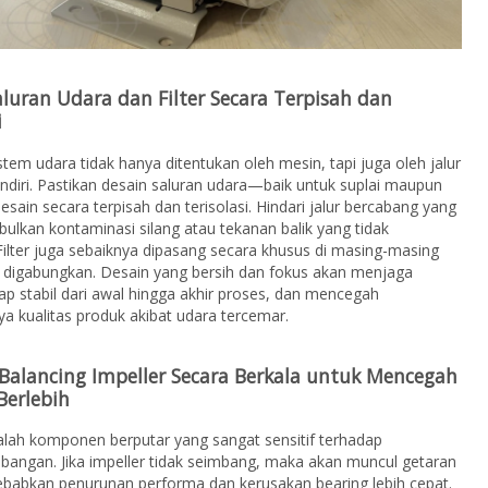
aluran Udara dan Filter Secara Terpisah dan
i
istem udara tidak hanya ditentukan oleh mesin, tapi juga oleh jalur
endiri. Pastikan desain saluran udara—baik untuk suplai maupun
ain secara terpisah dan terisolasi. Hindari jalur bercabang yang
ulkan kontaminasi silang atau tekanan balik yang tidak
 Filter juga sebaiknya dipasang secara khusus di masing-masing
n digabungkan. Desain yang bersih dan fokus akan menjaga
ap stabil dari awal hingga akhir proses, dan mencegah
a kualitas produk akibat udara tercemar.
Balancing Impeller Secara Berkala untuk Mencegah
Berlebih
alah komponen berputar yang sangat sensitif terhadap
bangan. Jika impeller tidak seimbang, maka akan muncul getaran
babkan penurunan performa dan kerusakan bearing lebih cepat.