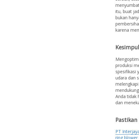
menyumbat 
itu, buat j
bukan hanya
pembersihan
karena mem
Kesimpu
Mengoptima
produksi me
spesifikasi
udara dan s
melengkapi 
mendukung k
Anda tidak 
dan meneka
Pastikan
PT Interja
ring blower