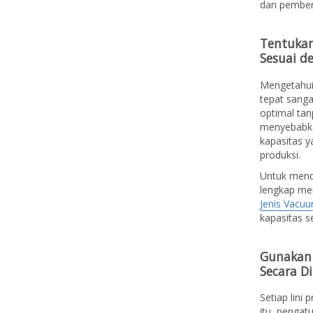
dan pember
Tentukan
Sesuai d
Mengetahu
tepat sanga
optimal tan
menyebabkan
kapasitas ya
produksi.
Untuk mend
lengkap men
Jenis Vacu
kapasitas s
Gunakan 
Secara D
Setiap lini
itu, pengat