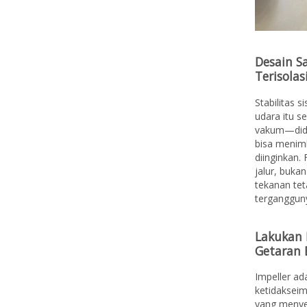
Desain S
Terisolas
Stabilitas s
udara itu s
vakum—dides
bisa menimb
diinginkan.
jalur, buka
tekanan tet
tergangguny
Lakukan 
Getaran 
Impeller ad
ketidakseim
yang menye