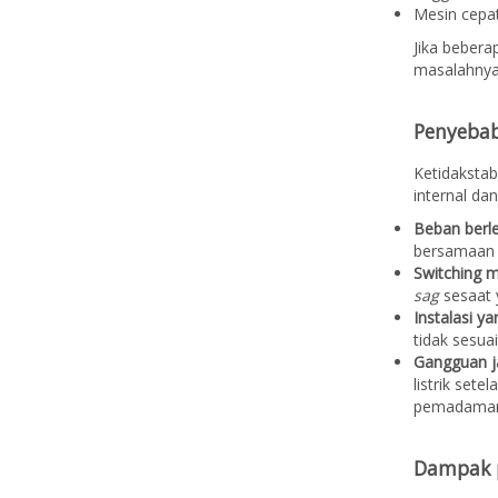
Mesin cepat
Jika bebera
masalahnya 
Penyebab 
Ketidakstab
internal dan
Beban berle
bersamaan m
Switching m
sag
sesaat 
Instalasi y
tidak sesua
Gangguan j
listrik set
pemadaman
Dampak 