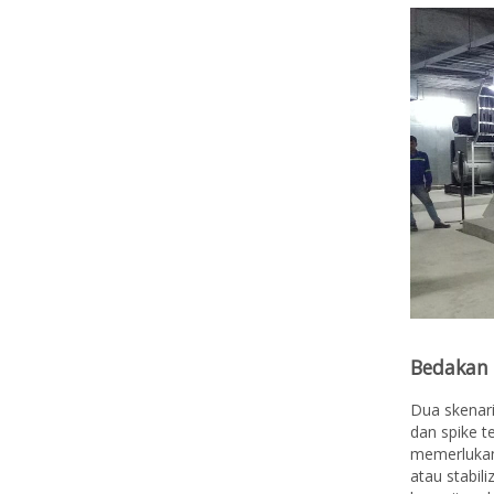
Bedakan 
Dua skenari
dan spike 
memerlukan
atau stabi