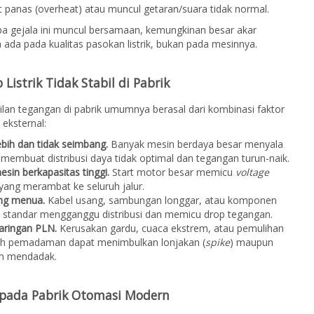
 panas (overheat) atau muncul getaran/suara tidak normal.
pa gejala ini muncul bersamaan, kemungkinan besar akar
ada pada kualitas pasokan listrik, bukan pada mesinnya.
Listrik Tidak Stabil di Pabrik
ilan tegangan di pabrik umumnya berasal dari kombinasi faktor
 eksternal:
bih dan tidak seimbang.
Banyak mesin berdaya besar menyala
embuat distribusi daya tidak optimal dan tegangan turun-naik.
esin berkapasitas tinggi.
Start motor besar memicu
voltage
yang merambat ke seluruh jalur.
ang menua.
Kabel usang, sambungan longgar, atau komponen
i standar mengganggu distribusi dan memicu drop tegangan.
aringan PLN.
Kerusakan gardu, cuaca ekstrem, atau pemulihan
elah pemadaman dapat menimbulkan lonjakan (
spike
) maupun
 mendadak.
pada Pabrik Otomasi Modern