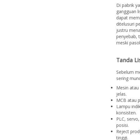
Di pabrik y
gangguan li
dapat memic
ditelusuri 
justru mena
penyebab, t
meski pasoka
Tanda Lis
Sebelum men
sering munc
Mesin atau
jelas.
MCB atau pa
Lampu indik
konsisten.
PLC, servo,
posisi.
Reject prod
tinggi.