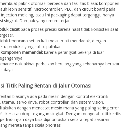
 membuat pabrik otomasi berbeda dari fasilitas biasa: komponen
auh lebih sensitif. Microcontroller, PLC, dan circuit board pada
injection molding, atau lini packaging dapat terganggu hanya
asi singkat. Dampak yang umum terjadi:
oduk cacat
pada proses presisi karena hasil tidak konsisten saat
ergeser.
idak terencana
setiap kali mesin mati mendadak, dengan
ktu produksi yang sulit dipulihkan.
i komponen memendek
karena perangkat bekerja di luar
 tegangannya.
tenance naik
akibat perbaikan berulang yang sebenarnya berakar
as daya.
asi Titik Paling Rentan di Jalur Otomasi
g rentan biasanya ada pada mesin dengan kontrol elektronik
C utama, servo drive, robot controller, dan sistem vision.
ilakukan dengan mencatat mesin mana yang paling sering error
 flicker atau drop tegangan singkat. Dengan mengetahui titik kritis
 perlindungan daya bisa diprioritaskan secara tepat sasaran—
ang merata tanpa skala prioritas.