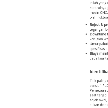
Inilah yang
kontrolnya j
mesin CNC, 
oleh fluktu
Reject & pr
tegangan b
Downtime t
kerugian wa
Umur paka
spesifikasi
Biaya main
pada kualit
Identifik
Titik palin
sensitif: PL
Pemetaan d
saat terjadi
sejak awal,
bukan dipas