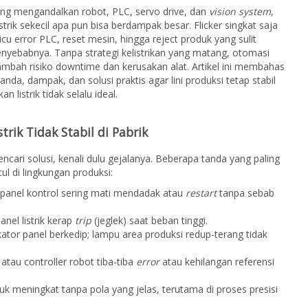
ang mengandalkan robot, PLC, servo drive, dan
vision system
,
strik sekecil apa pun bisa berdampak besar. Flicker singkat saja
u error PLC, reset mesin, hingga reject produk yang sulit
penyebabnya. Tanpa strategi kelistrikan yang matang, otomasi
mbah risiko downtime dan kerusakan alat. Artikel ini membahas
anda, dampak, dan solusi praktis agar lini produksi tetap stabil
n listrik tidak selalu ideal.
trik Tidak Stabil di Pabrik
cari solusi, kenali dulu gejalanya. Beberapa tanda yang paling
ul di lingkungan produksi:
 panel kontrol sering mati mendadak atau
restart
tanpa sebab
nel listrik kerap
trip
(jeglek) saat beban tinggi.
ator panel berkedip; lampu area produksi redup-terang tidak
 atau controller robot tiba-tiba
error
atau kehilangan referensi
uk meningkat tanpa pola yang jelas, terutama di proses presisi