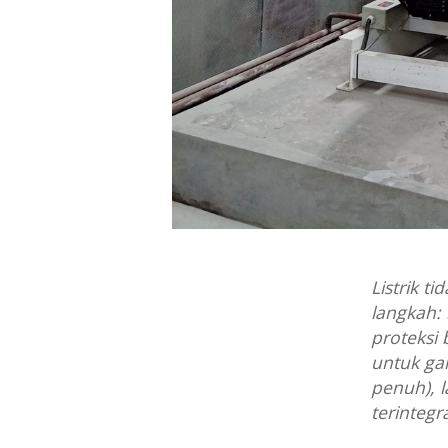
Listrik t
langkah: 
proteksi 
untuk ga
penuh), l
terintegr