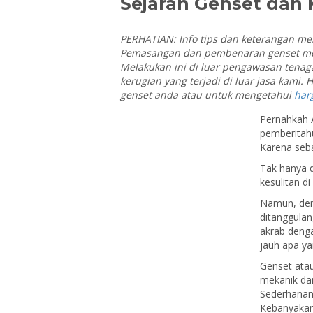
Sejarah Genset dan
PERHATIAN: Info tips dan keterangan me
Pemasangan dan pembenaran genset mem
Melakukan ini di luar pengawasan tenag
kerugian yang terjadi di luar jasa kami.
genset anda atau untuk mengetahui
har
Pernahkah 
pemberitah
Karena seba
Tak hanya 
kesulitan d
Namun, den
ditanggulan
akrab denga
jauh apa ya
Genset ata
mekanik dari
Sederhanany
Kebanyakan