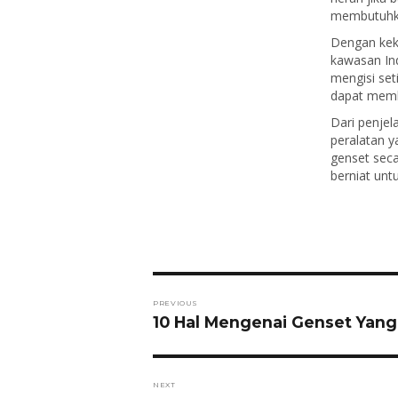
membutuhka
Dengan keku
kawasan Ind
mengisi set
dapat memb
Dari penjel
peralatan y
genset seca
berniat unt
Post
PREVIOUS
navigation
Previous
10 Hal Mengenai Genset Yang
post:
NEXT