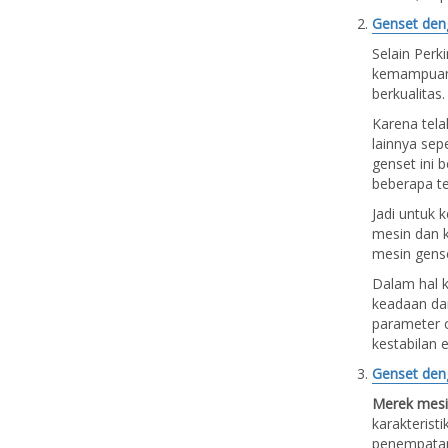
Genset den
Selain Perk
kemampuann
berkualitas
Karena tela
lainnya sep
genset ini 
beberapa t
Jadi untuk k
mesin dan k
mesin gense
Dalam hal k
keadaan dar
parameter c
kestabilan e
Genset de
Merek mesi
karakterist
penempatan