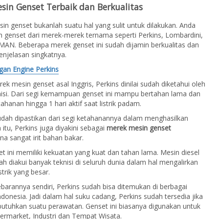
sin Genset Terbaik dan Berkualitas
in genset bukanlah suatu hal yang sulit untuk dilakukan. Anda
h genset dari merek-merek ternama seperti Perkins, Lombardini,
AN. Beberapa merek genset ini sudah dijamin berkualitas dan
penjelasan singkatnya.
gan Engine Perkins
ek mesin genset asal Inggris, Perkins dinilai sudah diketahui oleh
nisi. Dari segi kemampuan genset ini mampu bertahan lama dan
tahanan hingga 1 hari aktif saat listrik padam.
dah dipastikan dari segi ketahanannya dalam menghasilkan
ain itu, Perkins juga diyakini sebagai
merek mesin genset
na sangat irit bahan bakar.
t ini memiliki kekuatan yang kuat dan tahan lama. Mesin diesel
ah diakui banyak teknisi di seluruh dunia dalam hal mengalirkan
strik yang besar.
barannya sendiri, Perkins sudah bisa ditemukan di berbagai
ndonesia. Jadi dalam hal suku cadang, Perkins sudah tersedia jika
tuhkan suatu perawatan. Genset ini biasanya digunakan untuk
ermarket, Industri dan Tempat Wisata.