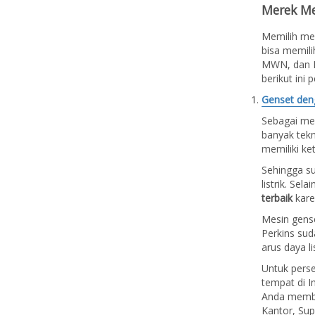
Merek Me
Memilih mes
bisa memili
MWN, dan M
berikut ini 
Genset den
Sebagai mer
banyak tek
memiliki ke
Sehingga su
listrik. Sel
terbaik
kare
Mesin gense
Perkins sud
arus daya li
Untuk perse
tempat di I
Anda membu
Kantor, Sup