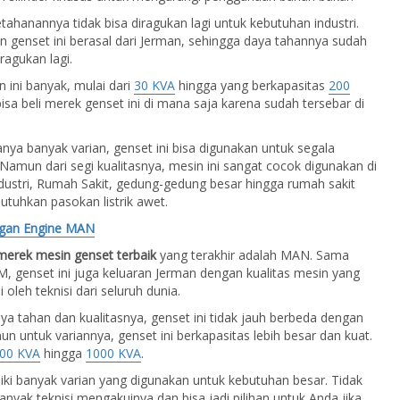
tahanannya tidak bisa diragukan lagi untuk kebutuhan industri.
 genset ini berasal dari Jerman, sehingga daya tahannya sudah
iragukan lagi.
n ini banyak, mulai dari
30 KVA
hingga yang berkapasitas
200
bisa beli merek genset ini di mana saja karena sudah tersebar di
ya banyak varian, genset ini bisa digunakan untuk segala
Namun dari segi kualitasnya, mesin ini sangat cocok digunakan di
ustri, Rumah Sakit, gedung-gedung besar hingga rumah sakit
tuhkan pasokan listrik awet.
gan Engine MAN
merek mesin genset terbaik
yang terakhir adalah MAN. Sama
 genset ini juga keluaran Jerman dengan kualitas mesin yang
 oleh teknisi dari seluruh dunia.
aya tahan dan kualitasnya, genset ini tidak jauh berbeda dengan
untuk variannya, genset ini berkapasitas lebih besar dan kuat.
00 KVA
hingga
1000 KVA
.
i banyak varian yang digunakan untuk kebutuhan besar. Tidak
banyak teknisi mengakuinya dan bisa jadi pilihan untuk Anda jika