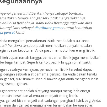
 Kegunaannya
ngenai genset ini diberikan hanya sebagai bantuan.
erlukan tenaga ahli genset untuk mengerjakannya.
a ahli bisa berbahaya. Kami tidak bertanggungjawab atas
 Hubungi kami sebagai
distributor genset
untuk kebutuhan
ga genset
kami.
Anda mengalami pemadaman listrik mendadak atau tanpa
uan? Peristiwa tersebut pasti menimbulkan banyak masalah.
gian besar kebutuhan Anda pasti membutuhkan energi listrik.
di kehidupan rumah tangga, pemadaman listrik juga menimbulkan
i berbagai tempat. Seperti kantor, pabrik hingga rumah sakit.
gan pesatnya kemajuan, pemadaman listrik tersebut dapat
gi dengan sebuah alat bernama genset. Jika Anda belum terlalu
n genset, yuk simak tulisan di bawah agar anda mengenal lebih
ng disebut genset.
u generator set adalah alat yang mampu mengubah energi
 mesin diesel dan alternator menjadi energi listrik.
a, genset bisa menjadi alat cadangan penghasil listrik bagi Anda.
 mesin dari genset menggunakan bahan bakar berupa solar.