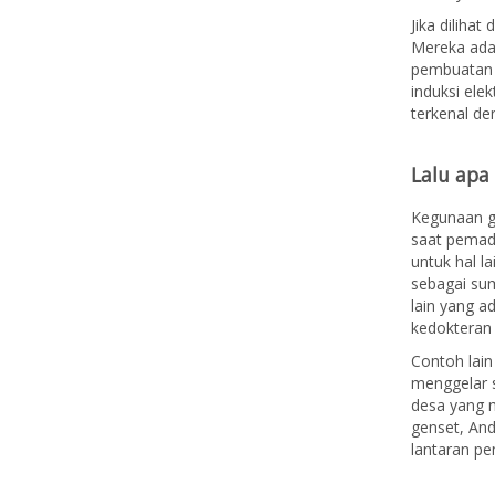
Jika dilihat 
Mereka adal
pembuatan 
induksi ele
terkenal de
Lalu apa
Kegunaan g
saat pemada
untuk hal l
sebagai sum
lain yang ad
kedokteran 
Contoh lain
menggelar s
desa yang m
genset, And
lantaran pe