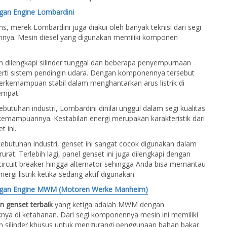
gan Engine Lombardini
ins, merek Lombardini juga diakui oleh banyak teknisi dari segi
ya. Mesin diesel yang digunakan memiliki komponen
.
h dilengkapi silinder tunggal dan beberapa penyempurnaan
erti sistem pendingin udara. Dengan komponennya tersebut
berkemampuan stabil dalam menghantarkan arus listrik di
empat.
ebutuhan industri, Lombardini dinilai unggul dalam segi kualitas
emampuannya. Kestabilan energi merupakan karakteristik dari
t ini.
ebutuhan industri, genset ini sangat cocok digunakan dalam
urat. Terlebih lagi, panel genset ini juga dilengkapi dengan
ircuit breaker hingga alternator sehingga Anda bisa memantau
nergi listrik ketika sedang aktif digunakan.
ngan Engine MWM (Motoren Werke Manheim)
n genset terbaik
yang ketiga adalah MWM dengan
iknya di ketahanan. Dari segi komponennya mesin ini memiliki
 silinder khusus untuk mengurangi penggunaan bahan bakar.