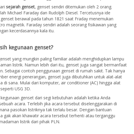
dari
sejarah genset
, genset sendiri ditemukan oleh 2 orang.
ah Michael Faraday dan Rudolph Diesel. Tercetusnya ide
genset berawal pada tahun 1821 saat Fraday menemukan
ktro magnetik. Faraday sendiri adalah seorang fisikawan yang
ngan kecerdasannya kala itu.
 sih kegunaan genset?
enset yang mungkin paling familiar adalah menghidupkan lampu
man listrik. Namun lebih dari itu, genset juga sangat bermanfaat
ain. Sebagai contoh penggunaan genset di rumah sakit. Tak hanya
ber energi penerangan, genset juga dibutuhkan untuk alat-alat
a di sana. Mulai dari komputer, air conditioner (AC) hingga alat
seperti USG 3D.
 kegunaan genset dari segi kebutuhan adalah ketika Anda
ebuah acara. Terlebih jika acara tersebut diselenggarakan di
ana pasokan listriknya tak terlalu besar. Dengan bantuan
a gak akan khawatir acara tersebut terhenti atau terganggu
madaman listrik dari pihak PLN.