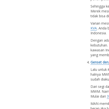
Sehingga ke
Merek mesin
tidak bisa d
Varian mesi
KVA
. Anda 
Indonesia.
Dengan adan
kebutuhan. 
kawasan Ind
yang membu
Genset den
Lalu untuk
halnya MWM,
sudah diakui
Dari segi d
MWM. Namun 
Mulai dari
3
MAN memilik
heran jika 