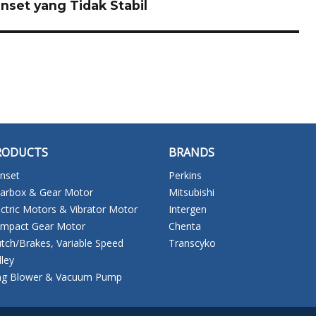
set yang Tidak Stabil
RODUCTS
BRANDS
nset
Perkins
arbox & Gear Motor
Mitsubishi
ectric Motors & Vibrator Motor
Intergen
mpact Gear Motor
Chenta
utch/Brakes, Variable Speed
Transcyko
lley
ng Blower & Vacuum Pump