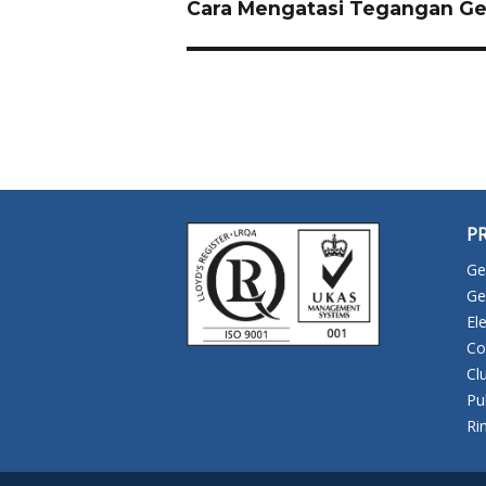
Next
Cara Mengatasi Tegangan Gen
post:
P
Ge
Ge
El
Co
Cl
Pu
Ri