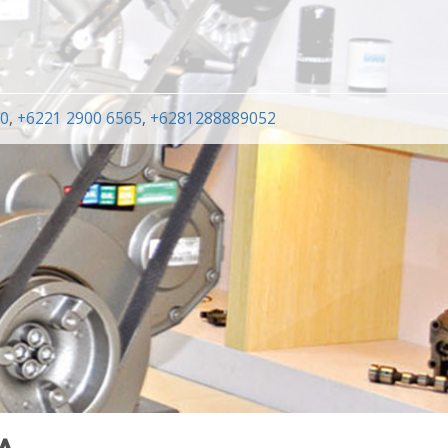
00
,
+6221 2900 6565
,
+6281288889052