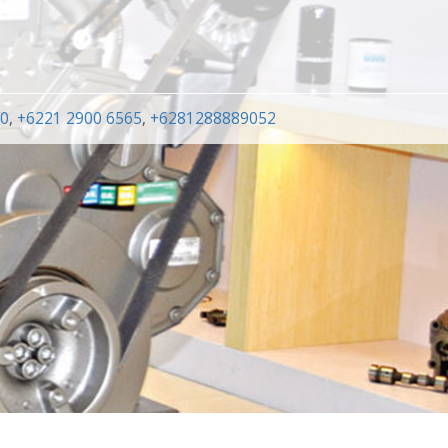
00
,
+6221 2900 6565
,
+6281288889052