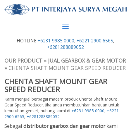
Toggle
navigation
HOTLINE
+6231 9985 0000
,
+6221 2900 6565
,
+6281288889052
OUR PRODUCT
»
JUAL GEARBOX & GEAR MOTOR
»
CHENTA SHAFT MOUNT GEAR SPEED REDUCER
CHENTA SHAFT MOUNT GEAR
SPEED REDUCER
Kami menjual berbagai macam produk Chenta Shaft Mount
Gear Speed Reducer. Jika anda membutuhkan bantuan untuk
kebutuhan genset, hubungi kami di
+6231 9985 0000
,
+6221
2900 6565
,
+6281288889052
.
Sebagai
distributor gearbox dan gear motor
kami