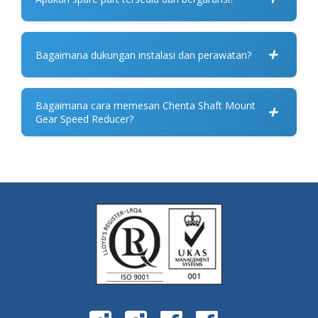
+
Bagaimana dukungan instalasi dan perawatan?
Bagaimana cara memesan Chenta Shaft Mount
+
Gear Speed Reducer?